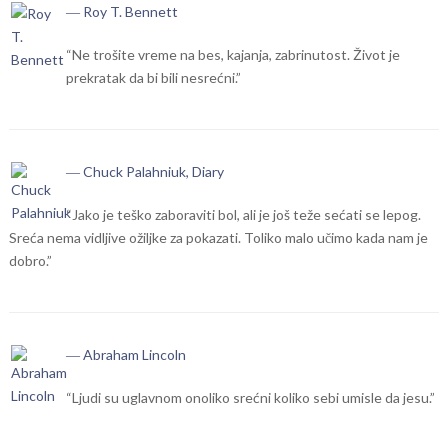
― Roy T. Bennett
“Ne trošite vreme na bes, kajanja, zabrinutost. Život je
prekratak da bi bili nesrećni.”
― Chuck Palahniuk, Diary
“Jako je teško zaboraviti bol, ali je još teže sećati se lepog.
Sreća nema vidljive ožiljke za pokazati. Toliko malo učimo kada nam je
dobro.”
― Abraham Lincoln
“Ljudi su uglavnom onoliko srećni koliko sebi umisle da jesu.”