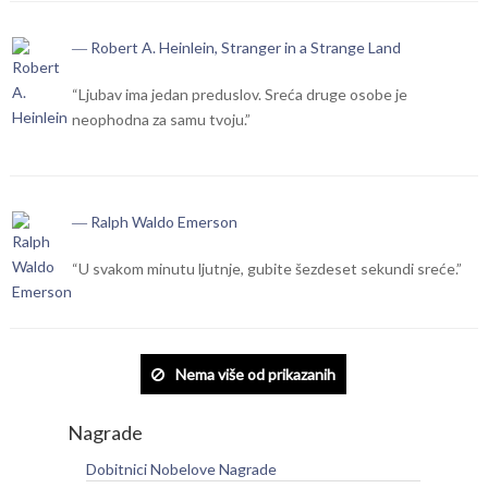
― Robert A. Heinlein, Stranger in a Strange Land
“Ljubav ima jedan preduslov. Sreća druge osobe je
neophodna za samu tvoju.”
― Ralph Waldo Emerson
“U svakom minutu ljutnje, gubite šezdeset sekundi sreće.”
Nema više od prikazanih
Nagrade
Dobitnici Nobelove Nagrade