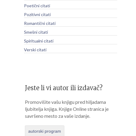
Poetični citati
Pozitivni citati
Romantični citati
Smešni citati
Spiritualni citati
Verski citati
Jeste li vi autor ili izdavač?
Promovišite vašu knjigu pred hiljadama
ljubitelja knjiga. Knjige Online stranica je
savršeno mesto za vaše izdanje.
autorski program