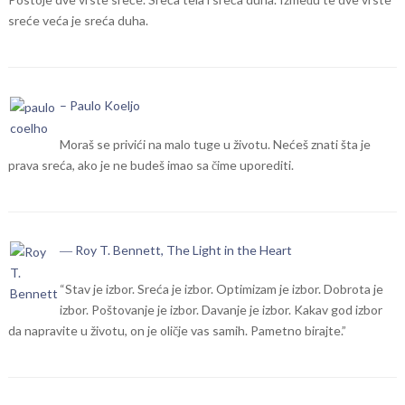
sreće veća je sreća duha.
– Paulo Koeljo
Moraš se privići na malo tuge u životu. Nećeš znati šta je
prava sreća, ako je ne budeš imao sa čime uporediti.
― Roy T. Bennett, The Light in the Heart
“Stav je izbor. Sreća je izbor. Optimizam je izbor. Dobrota je
izbor. Poštovanje je izbor. Davanje je izbor. Kakav god izbor
da napravite u životu, on je oličje vas samih. Pametno birajte.”