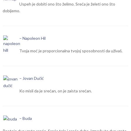
Uspeh je dobiti ono što želimo. Sreća je želeti ono što
dobijemo.
– Napoleon Hil
Tvoja moć je proporcionalna tvojoj sposobnosti da uživaš.
– Jovan Dučić
Ko misli da je srećan, on je zaista srećan.
– Buda
Postoje dve vrste sreće. Sreća tela i sreća duha. Između te dve vrste