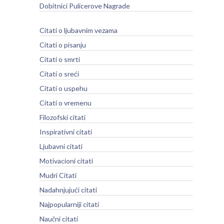
Dobitnici Pulicerove Nagrade
Citati o ljubavnim vezama
Citati o pisanju
Citati o smrti
Citati o sreći
Citati o uspehu
Citati o vremenu
Filozofski citati
Inspirativni citati
Ljubavni citati
Motivacioni citati
Mudri Citati
Nadahnjujući citati
Najpopularniji citati
Naučni citati