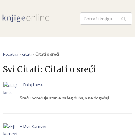
Pretraga
Početna
»
citati
»
Citati o sreći
Svi Citati:
Citati o sreći
– Dalaj Lama
Sreću određuje stanje našeg duha, a ne događaji.
– Dejl Karnegi