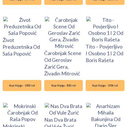
Život
Tito – Povjerljivo
Preduzetnika Od
Čarobnjak Scene
I Osobno 1 I 2 Od
Saša Popović
Od Geroslav
Boris Rašeta
Zarić Gera,
Živadin Mitrović
Kupi Knjigu - 1500 rsd
Kupi Knjigu - 850 rsd
Kupi Knjigu - 1936 rsd
Nas Dva Brata
Mokrinski
Od Vule Žurić