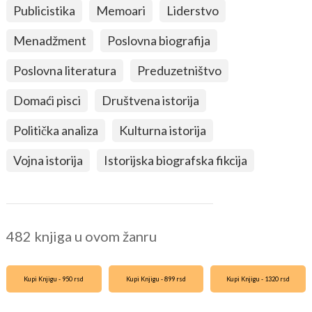
Publicistika
Memoari
Liderstvo
Menadžment
Poslovna biografija
Poslovna literatura
Preduzetništvo
Domaći pisci
Društvena istorija
Politička analiza
Kulturna istorija
Vojna istorija
Istorijska biografska fikcija
482 knjiga u ovom žanru
Kupi Knjigu - 950 rsd
Kupi Knjigu - 899 rsd
Kupi Knjigu - 1320 rsd