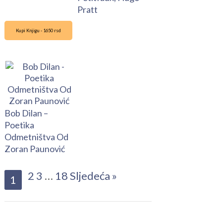
Pratt
Kupi Knjigu - 1650 rsd
Bob Dilan –
Poetika
Odmetništva Od
Zoran Paunović
2
3
…
18
Sljedeća »
1