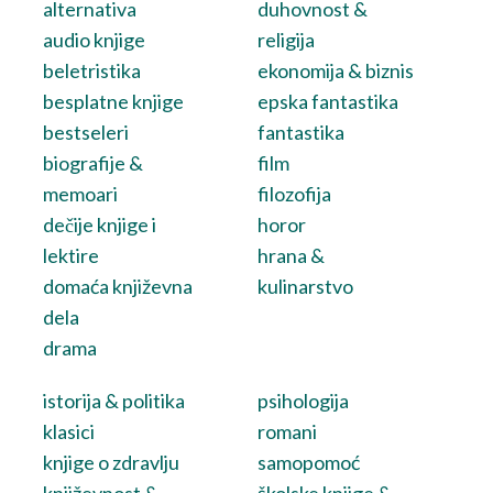
alternativa
duhovnost &
audio knjige
religija
beletristika
ekonomija & biznis
besplatne knjige
epska fantastika
bestseleri
fantastika
biografije &
film
memoari
filozofija
dečije knjige i
horor
lektire
hrana &
domaća književna
kulinarstvo
dela
drama
istorija & politika
psihologija
klasici
romani
knjige o zdravlju
samopomoć
književnost &
školske knjige &