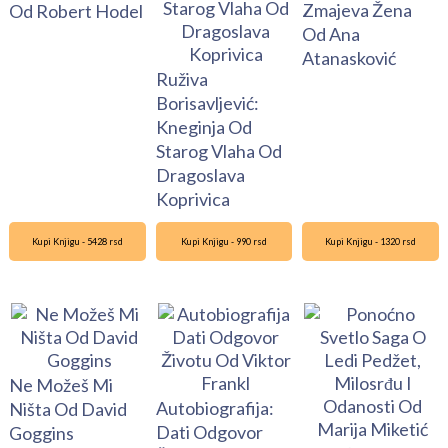
Zmajeva Žena
Od Robert Hodel
Od Ana
Atanasković
Ruživa
Borisavljević:
Kneginja Od
Starog Vlaha Od
Dragoslava
Koprivica
Kupi Knjigu - 5428 rsd
Kupi Knjigu - 990 rsd
Kupi Knjigu - 1320 rsd
Ne Možeš Mi
Autobiografija:
Ništa Od David
Dati Odgovor
Goggins