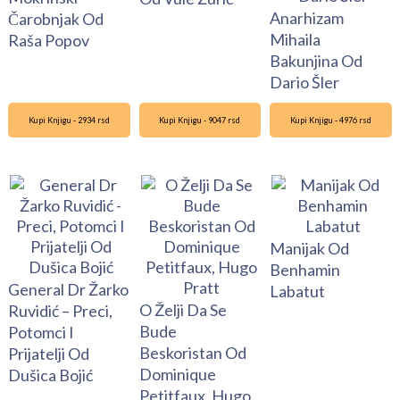
Anarhizam
Čarobnjak Od
Mihaila
Raša Popov
Bakunjina Od
Dario Šler
Kupi Knjigu - 2934 rsd
Kupi Knjigu - 9047 rsd
Kupi Knjigu - 4976 rsd
Manijak Od
Benhamin
General Dr Žarko
Labatut
O Želji Da Se
Ruvidić – Preci,
Bude
Potomci I
Beskoristan Od
Prijatelji Od
Dominique
Dušica Bojić
Petitfaux, Hugo