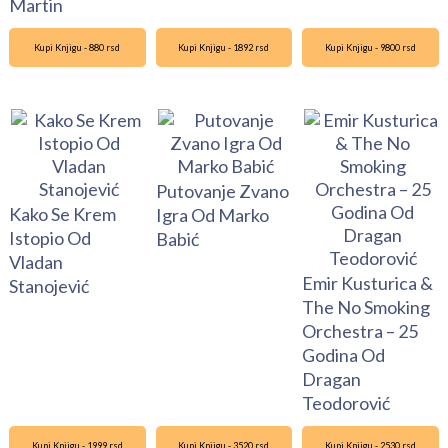
Martin
Kupi Knjigu - 880 rsd
Kupi Knjigu - 1892 rsd
Kupi Knjigu - 9800 rsd
Putovanje Zvano
Kako Se Krem
Igra Od Marko
Istopio Od
Babić
Vladan
Emir Kusturica &
Stanojević
The No Smoking
Orchestra – 25
Godina Od
Dragan
Teodorović
Kupi Knjigu - 1999 rsd
Kupi Knjigu - 3520 rsd
Kupi Knjigu - 2530 rsd