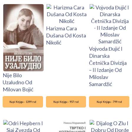
Harizma Cara
Dušana Od Kosta
Nikolić
Vojvoda Đujić I
Dinarska
Četnička Divizija
– II Izdanje Od
Nije Bilo
Miloslav
Uzaludno Od
Samardžić
Milovan Bojić
Kupi Knjigu - 1399 rsd
Kupi Knjigu - 957 rsd
Kupi Knjigu - 799 rsd