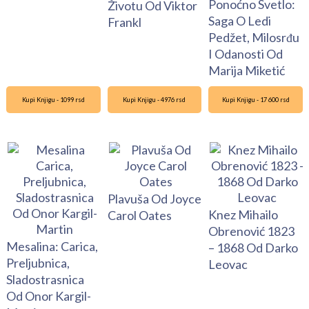
Ponoćno Svetlo:
Životu Od Viktor
Saga O Ledi
Frankl
Pedžet, Milosrđu
I Odanosti Od
Marija Miketić
Kupi Knjigu - 1099 rsd
Kupi Knjigu - 4976 rsd
Kupi Knjigu - 17 600 rsd
Plavuša Od Joyce
Knez Mihailo
Carol Oates
Obrenović 1823
Mesalina: Carica,
– 1868 Od Darko
Preljubnica,
Leovac
Sladostrasnica
Od Onor Kargil-