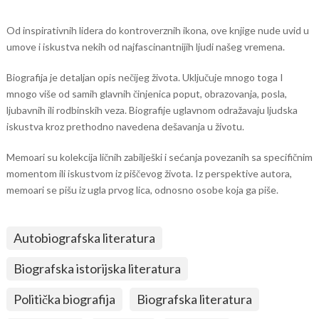
Od inspirativnih lidera do kontroverznih ikona, ove knjige nude uvid u
umove i iskustva nekih od najfascinantnijih ljudi našeg vremena.
Biografija je detaljan opis nečijeg života. Uključuje mnogo toga I
mnogo više od samih glavnih činjenica poput, obrazovanja, posla,
ljubavnih ili rodbinskih veza. Biografije uglavnom odražavaju ljudska
iskustva kroz prethodno navedena dešavanja u životu.
Memoari su kolekcija ličnih zabilješki i sećanja povezanih sa specifičnim
momentom ili iskustvom iz piščevog života. Iz perspektive autora,
memoari se pišu iz ugla prvog lica, odnosno osobe koja ga piše.
Autobiografska literatura
Biografska istorijska literatura
Politička biografija
Biografska literatura