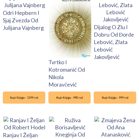
Odri Hepbern I
Sjaj Zvezda Od
Dijalog O Zlu I
Julijana Vajnberg
Dobru Od Đorđe
Lebović, Zlata
Lebović
Jakovljević
Tvrtko I
Kotromanić Od
Nikola
Moravčević
Kupi Knjigu - 1199 rsd
Kupi Knjigu - 990 rsd
Kupi Knjigu - 999 rsd
Ranjav I Željan