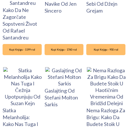
Navike Od Jen
Sebi Od Džejn
Kako Da Ne
Sincero
Grejam
Zagorčate
Sopstveni Život
Od Rafael
Santandreu
Kupi Knjigu - 1199 rsd
Kupi Knjigu - 1760 rsd
Kupi Knjigu - 950 rsd
Gaslajting Od
Stefani Molton
Sarkis
Slatka
Nema Razloga Za
Melanholija:
Brigu: Kako Da
Kako Nas Tuga I
Budete Stoik U