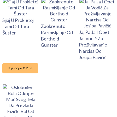
Sijaj U Prokletoj
Zaokrenuto
Tami Od Tara
Ja, Pa Ja I Opet
Razmišljanje Od
Šuster
Ja: Vodič Za
Berthold
Preživljavanje
Gunster
Narcisa Od
Josipa Pavičić
Kupi Knjigu - 1290 rsd