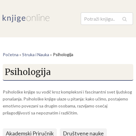
Pretraga
Početna
»
Struka i Nauka
»
Psihologija
Psihologija
Psihološke knjige su vodič kroz kompleksni i fascinantni svet ljudskog
ponašanja. Psihološke knjige ulaze u pitanja: kako učimo, postajemo
emotivno povezani sa drugim osobama, razvijamo osećaj
prilagodljivosti sa nepoznatim i različitim.
Akademski Priručnik
Društvene nauke