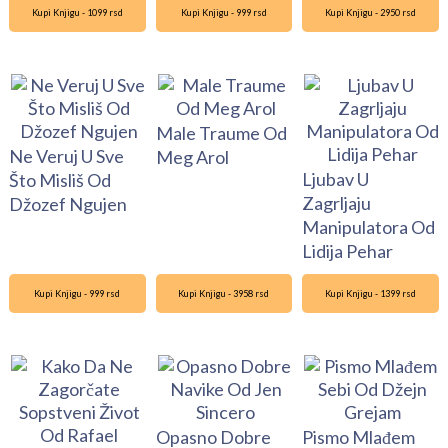
Kupi Knjigu - 1099 rsd
Kupi Knjigu - 999 rsd
Kupi Knjigu - 2950 rsd
Male Traume Od
Ne Veruj U Sve
Meg Arol
Ljubav U
Što Misliš Od
Zagrljaju
Džozef Ngujen
Manipulatora Od
Lidija Pehar
Kupi Knjigu - 999 rsd
Kupi Knjigu - 3958 rsd
Kupi Knjigu - 1399 rsd
Opasno Dobre
Pismo Mlađem