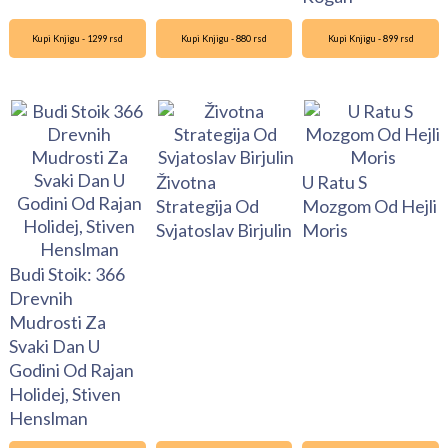
Kupi Knjigu - 1299 rsd
Kupi Knjigu - 880 rsd
Kupi Knjigu - 899 rsd
Životna
U Ratu S
Strategija Od
Mozgom Od Hejli
Svjatoslav Birjulin
Moris
Budi Stoik: 366
Drevnih
Mudrosti Za
Svaki Dan U
Godini Od Rajan
Holidej, Stiven
Henslman