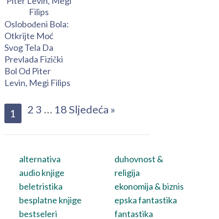
Oslobođeni Bola:
Otkrijte Moć
Svog Tela Da
Prevlada Fizički
Bol Od Piter
Levin, Megi Filips
2
3
…
18
Sljedeća »
1
alternativa
duhovnost &
audio knjige
religija
beletristika
ekonomija & biznis
besplatne knjige
epska fantastika
bestseleri
fantastika