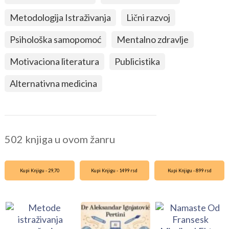
Metodologija Istraživanja
Lični razvoj
Psihološka samopomoć
Mentalno zdravlje
Motivaciona literatura
Publicistika
Alternativna medicina
502 knjiga u ovom žanru
Kupi Knjigu - 29,70
Kupi Knjigu - 1499 rsd
Kupi Knjigu - 899 rsd