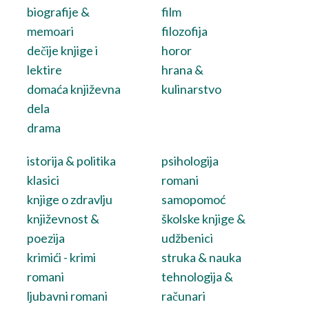
biografije &
film
memoari
filozofija
dečije knjige i
horor
lektire
hrana &
domaća književna
kulinarstvo
dela
drama
istorija & politika
psihologija
klasici
romani
knjige o zdravlju
samopomoć
književnost &
školske knjige &
poezija
udžbenici
krimići - krimi
struka & nauka
romani
tehnologija &
ljubavni romani
računari