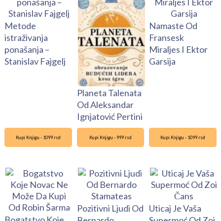
Metode
Namaste Od
istraživanja
Fransesk
ponašanja –
Miraljes I Ektor
Stanislav Fajgelj
Garsija
Planeta Talenata
Od Aleksandar
Ignjatović Pertini
Kupi Knjigu - 1099 rsd
Kupi Knjigu - 999 rsd
Kupi Knjigu - 1099 rsd
Pozitivni Ljudi Od
Uticaj Je Vaša
Bogatstvo Koje
Bernardo
Supermoć Od Zoi