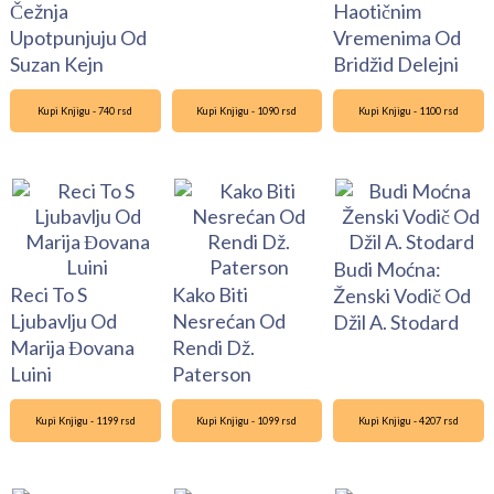
Čežnja
Haotičnim
Upotpunjuju Od
Vremenima Od
Suzan Kejn
Bridžid Delejni
Kupi Knjigu - 740 rsd
Kupi Knjigu - 1090 rsd
Kupi Knjigu - 1100 rsd
Budi Moćna:
Reci To S
Kako Biti
Ženski Vodič Od
Ljubavlju Od
Nesrećan Od
Džil A. Stodard
Marija Đovana
Rendi Dž.
Luini
Paterson
Kupi Knjigu - 1199 rsd
Kupi Knjigu - 1099 rsd
Kupi Knjigu - 4207 rsd