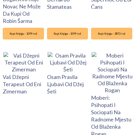
Novac Ne Može
Stamateas
Čans
Da Kupi Od
Robin Šarma
Kupi Knjigu - 1099 rsd
Kupi Knjigu - 1099 rsd
Kupi Knjigu - 3872 rsd
Vaš Džepni
Osam Pravila
Terapeut Od Eni
Ljubavi Od Džej
Zimerman
Šeti
Moberi:
Psihopati I
Sociopati Na
Radnome Mjestu
Od Blaženka
Rogan