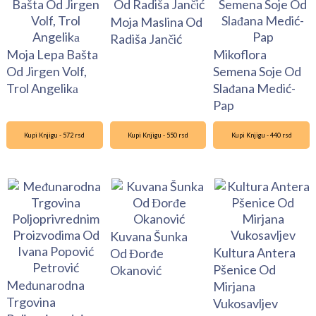
Moja Maslina Od
Radiša Jančić
Moja Lepa Bašta
Mikoflora
Od Jirgen Volf,
Semena Soje Od
Trol Angelikа
Slađana Medić-
Pap
Kupi Knjigu - 572 rsd
Kupi Knjigu - 550 rsd
Kupi Knjigu - 440 rsd
Kuvana Šunka
Kultura Antera
Od Đorđe
Pšenice Od
Okanović
Međunarodna
Mirjana
Trgovina
Vukosavljev