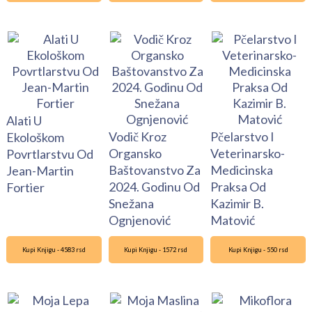
Alati U
Vodič Kroz
Pčelarstvo I
Ekološkom
Organsko
Veterinarsko-
Povrtlarstvu Od
Baštovanstvo Za
Medicinska
Jean-Martin
2024. Godinu Od
Praksa Od
Fortier
Snežana
Kazimir B.
Ognjenović
Matović
Kupi Knjigu - 4583 rsd
Kupi Knjigu - 1572 rsd
Kupi Knjigu - 550 rsd