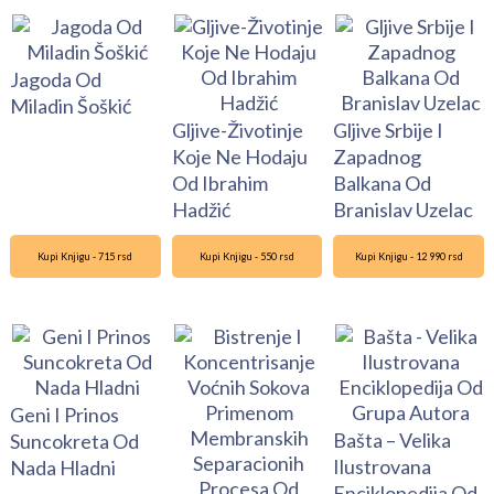
Jagoda Od
Miladin Šoškić
Gljive-Životinje
Gljive Srbije I
Koje Ne Hodaju
Zapadnog
Od Ibrahim
Balkana Od
Hadžić
Branislav Uzelac
Kupi Knjigu - 715 rsd
Kupi Knjigu - 550 rsd
Kupi Knjigu - 12 990 rsd
Geni I Prinos
Bašta – Velika
Suncokreta Od
Ilustrovana
Nada Hladni
Enciklopedija Od