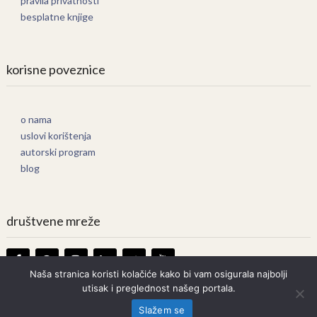
pravila privatnosti
besplatne knjige
korisne poveznice
o nama
uslovi korištenja
autorski program
blog
društvene mreže
Naša stranica koristi kolačiće kako bi vam osigurala najbolji
utisak i preglednost našeg portala.
Knjige Online
Copyright © 2026.
Slažem se
Prava zadržana. Bilo kakvo kopiranje strogo zabranjeno.