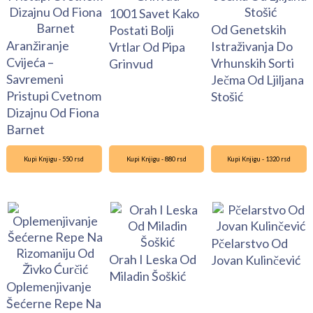
1001 Savet Kako
Od Genetskih
Postati Bolji
Aranžiranje
Istraživanja Do
Vrtlar Od Pipa
Cvijeća –
Vrhunskih Sorti
Grinvud
Savremeni
Ječma Od Ljiljana
Pristupi Cvetnom
Stošić
Dizajnu Od Fiona
Barnet
Kupi Knjigu - 550 rsd
Kupi Knjigu - 880 rsd
Kupi Knjigu - 1320 rsd
Pčelarstvo Od
Orah I Leska Od
Jovan Kulinčević
Miladin Šoškić
Oplemenjivanje
Šećerne Repe Na