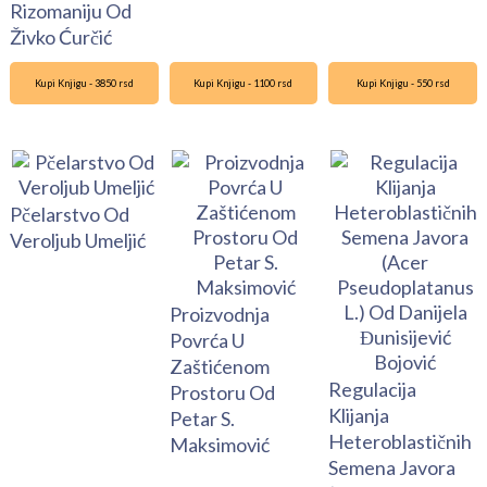
Rizomaniju Od
Živko Ćurčić
Kupi Knjigu - 3850 rsd
Kupi Knjigu - 1100 rsd
Kupi Knjigu - 550 rsd
Pčelarstvo Od
Veroljub Umeljić
Proizvodnja
Povrća U
Zaštićenom
Regulacija
Prostoru Od
Klijanja
Petar S.
Heteroblastičnih
Maksimović
Semena Javora