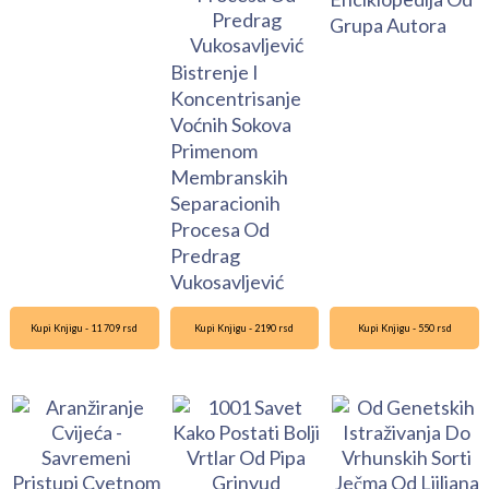
Grupa Autora
Bistrenje I
Koncentrisanje
Voćnih Sokova
Primenom
Membranskih
Separacionih
Procesa Od
Predrag
Vukosavljević
Kupi Knjigu - 11 709 rsd
Kupi Knjigu - 2190 rsd
Kupi Knjigu - 550 rsd