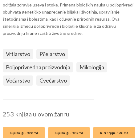
održala zdravlje useva i stoke. Primena bioloških nauka u poljoprivredi
obuhvata genetičko unapređenje biljaka i životinja, upravljanje
štetočinama i bolestima, kao i očuvanje prirodnih resursa. Ova
sinergija između poljoprivrede i biologije ključna je za održivu
proizvodnju hrane i zaštiti životne sredine.
Vrtlarstvo
Pčelarstvo
Poljoprivredna proizvodnja
Mikologija
Voćarstvo
Cvećarstvo
253 knjiga u ovom žanru
Kupi Knjigu - 4048 rsd
Kupi Knjigu - 1089 rsd
Kupi Knjigu - 1980 rsd