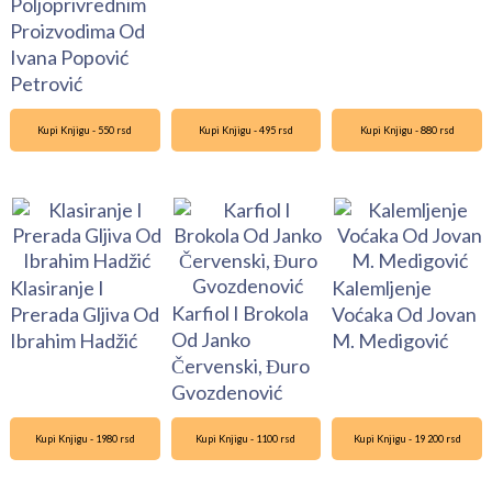
Poljoprivrednim
Proizvodima Od
Ivana Popović
Petrović
Kupi Knjigu - 550 rsd
Kupi Knjigu - 495 rsd
Kupi Knjigu - 880 rsd
Klasiranje I
Kalemljenje
Karfiol I Brokola
Prerada Gljiva Od
Voćaka Od Jovan
Od Janko
Ibrahim Hadžić
M. Medigović
Červenski, Đuro
Gvozdenović
Kupi Knjigu - 1980 rsd
Kupi Knjigu - 1100 rsd
Kupi Knjigu - 19 200 rsd