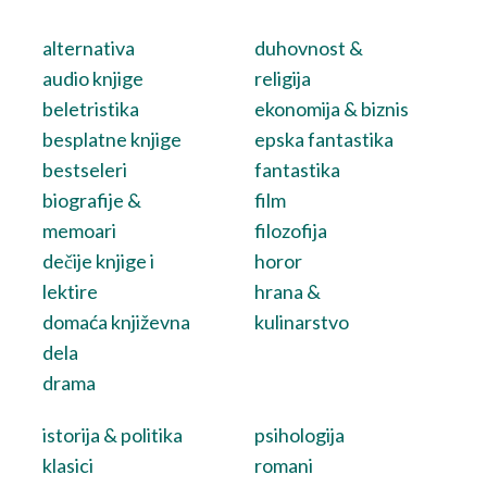
alternativa
duhovnost &
audio knjige
religija
beletristika
ekonomija & biznis
besplatne knjige
epska fantastika
bestseleri
fantastika
biografije &
film
memoari
filozofija
dečije knjige i
horor
lektire
hrana &
domaća književna
kulinarstvo
dela
drama
istorija & politika
psihologija
klasici
romani