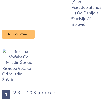
(Acer
Pseudoplatanus
L.) Od Danijela
Đunisijević
Bojović
Kupi Knjigu - 990 rsd
Rezidba Voćaka
Od Miladin
Šoškić
2
3
…
10
Sljedeća »
1