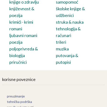
knjige o zdravlju
samopomoć
književnost &
školske knjige &
poezija
udžbenici
krimići - krimi
struka & nauka
romani
tehnologija &
ljubavni romani
računari
poezija
trileri
poljoprivreda &
muzika
biologija
putovanja &
priručnici
putopisi
korisne poveznice
preuzimanje
tehnička podrška