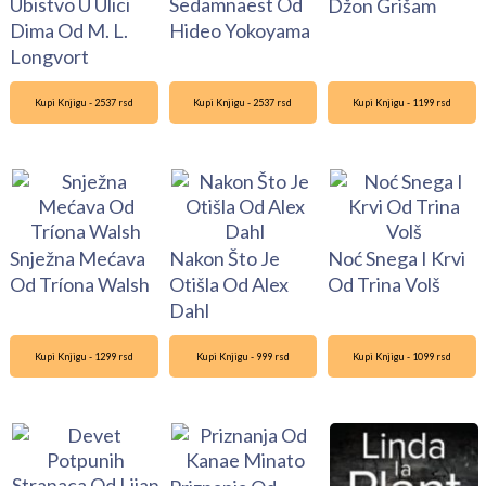
Ubistvo U Ulici
Sedamnaest Od
Džon Grišam
Dima Od M. L.
Hideo Yokoyama
Longvort
Kupi Knjigu - 2537 rsd
Kupi Knjigu - 2537 rsd
Kupi Knjigu - 1199 rsd
Snježna Mećava
Nakon Što Je
Noć Snega I Krvi
Od Tríona Walsh
Otišla Od Alex
Od Trina Volš
Dahl
Kupi Knjigu - 1299 rsd
Kupi Knjigu - 999 rsd
Kupi Knjigu - 1099 rsd