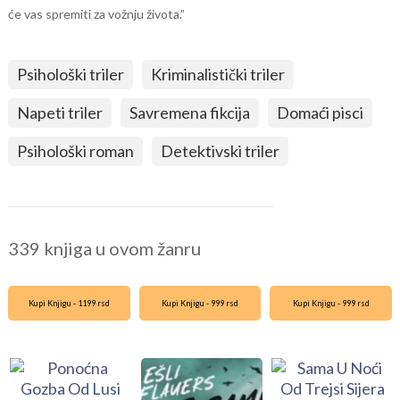
će vas spremiti za vožnju života.”
Psihološki triler
Kriminalistički triler
Napeti triler
Savremena fikcija
Domaći pisci
Psihološki roman
Detektivski triler
339 knjiga u ovom žanru
Kupi Knjigu - 1199 rsd
Kupi Knjigu - 999 rsd
Kupi Knjigu - 999 rsd