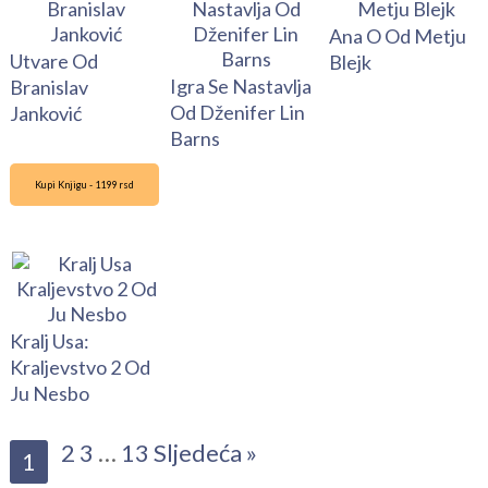
Ana O Od Metju
Utvare Od
Blejk
Igra Se Nastavlja
Branislav
Od Dženifer Lin
Janković
Barns
Kupi Knjigu - 1199 rsd
Kralj Usa:
Kraljevstvo 2 Od
Ju Nesbo
2
3
…
13
Sljedeća »
1