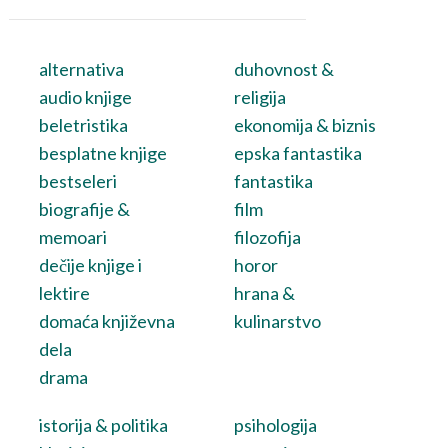
alternativa
duhovnost &
audio knjige
religija
beletristika
ekonomija & biznis
besplatne knjige
epska fantastika
bestseleri
fantastika
biografije &
film
memoari
filozofija
dečije knjige i
horor
lektire
hrana &
domaća književna
kulinarstvo
dela
drama
istorija & politika
psihologija