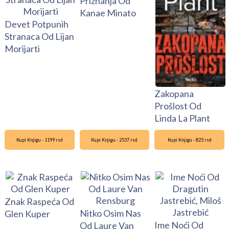
Priznanja Od
Kanae Minato
Devet Potpunih
Stranaca Od Lijan
Morijarti
Zakopana
Prošlost Od
Linda La Plant
Kupi Knjigu - 1199 rsd
Kupi Knjigu - 2537 rsd
Kupi Knjigu - 825 rsd
Znak Raspeća Od
Nitko Osim Nas
Glen Kuper
Ime Noći Od
Od Laure Van