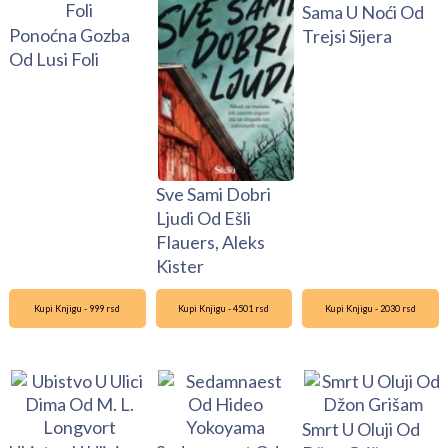
Sama U Noći Od
Ponoćna Gozba
Trejsi Sijera
Od Lusi Foli
Sve Sami Dobri
Ljudi Od Ešli
Flauers, Aleks
Kister
Kupi Knjigu - 999 rsd
Kupi Knjigu - 4501 rsd
Kupi Knjigu - 2030 rsd
Smrt U Oluji Od