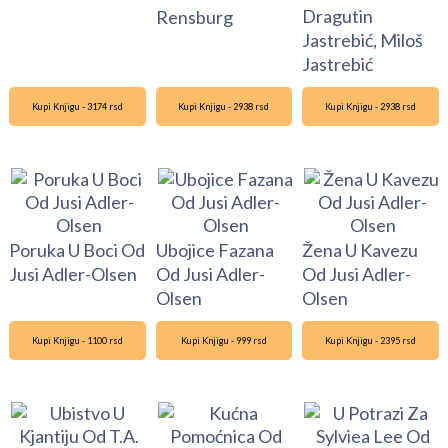
Dragutin
Rensburg
Jastrebić, Miloš
Jastrebić
Kupi Knjigu - 3174 rsd
Kupi Knjigu - 2938 rsd
Kupi Knjigu - 2938 rsd
Poruka U Boci Od
Ubojice Fazana
Žena U Kavezu
Jusi Adler-Olsen
Od Jusi Adler-
Od Jusi Adler-
Olsen
Olsen
Kupi Knjigu - 1100 rsd
Kupi Knjigu - 999 rsd
Kupi Knjigu - 2395 rsd