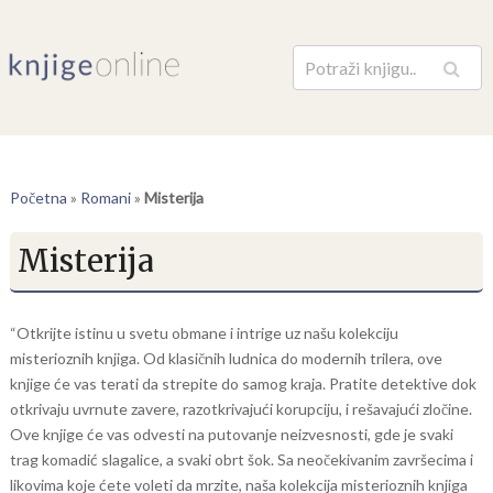
Pretraga
Početna
»
Romani
»
Misterija
Misterija
“Otkrijte istinu u svetu obmane i intrige uz našu kolekciju
misterioznih knjiga. Od klasičnih ludnica do modernih trilera, ove
knjige će vas terati da strepite do samog kraja. Pratite detektive dok
otkrivaju uvrnute zavere, razotkrivajući korupciju, i rešavajući zločine.
Ove knjige će vas odvesti na putovanje neizvesnosti, gde je svaki
trag komadić slagalice, a svaki obrt šok. Sa neočekivanim završecima i
likovima koje ćete voleti da mrzite, naša kolekcija misterioznih knjiga