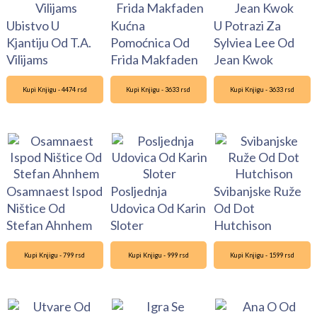
Ubistvo U
Kućna
U Potrazi Za
Kjantiju Od T.A.
Pomoćnica Od
Sylviea Lee Od
Vilijams
Frida Makfaden
Jean Kwok
Kupi Knjigu - 4474 rsd
Kupi Knjigu - 3633 rsd
Kupi Knjigu - 3633 rsd
Osamnaest Ispod
Posljednja
Svibanjske Ruže
Ništice Od
Udovica Od Karin
Od Dot
Stefan Ahnhem
Sloter
Hutchison
Kupi Knjigu - 799 rsd
Kupi Knjigu - 999 rsd
Kupi Knjigu - 1599 rsd