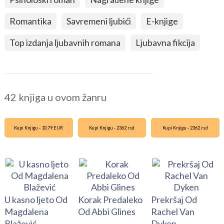
Romantika
Savremeni ljubići
E-knjige
Top izdanja ljubavnih romana
Ljubavna fikcija
42 knjiga u ovom žanru
Kupi Knjigu - 10,79 EUR
Kupi Knjigu - 2362 rsd
Kupi Knjigu - 2362 rsd
U kasno ljeto Od
Korak Predaleko
Prekršaj Od
Magdalena
Od Abbi Glines
Rachel Van
Blažević
Dyken