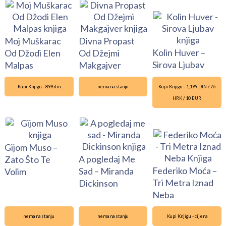
Moj Muškarac
Divna Propast
Kolin Huver –
Od Džodi Elen
Od Džejmi
Sirova Ljubav
Malpas
Makgajver
Kupi Knjigu - 899 din
nema na stanju
Kupi Knjigu - 1,199 DIN / 76
HRK / 10 EUR
Gijom Muso –
A pogledaj Me
Zato Što Te
Federiko Moća –
Sad – Miranda
Volim
Tri Metra Iznad
Dickinson
Neba
nema na stanju
nema na stanju
Kupi Knjigu - cijena