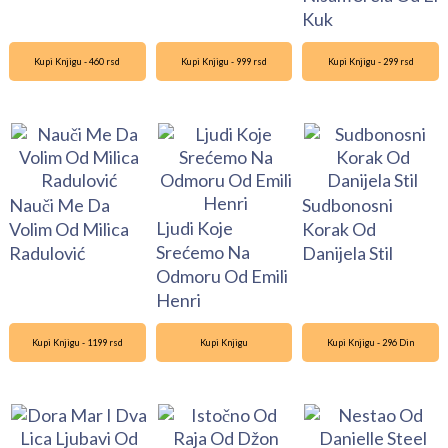
Kuk
Kupi Knjigu - 460 rsd
Kupi Knjigu - 999 rsd
Kupi Knjigu - 299 rsd
Nauči Me Da
Sudbonosni
Ljudi Koje
Volim Od Milica
Korak Od
Srećemo Na
Radulović
Danijela Stil
Odmoru Od Emili
Henri
Kupi Knjigu - 1199 rsd
Kupi Knjigu
Kupi Knjigu - 296 Din