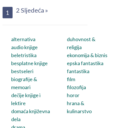
2
Sljedeća »
1
alternativa
duhovnost &
audio knjige
religija
beletristika
ekonomija & biznis
besplatne knjige
epska fantastika
bestseleri
fantastika
biografije &
film
memoari
filozofija
dečije knjige i
horor
lektire
hrana &
domaća književna
kulinarstvo
dela
drama