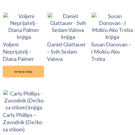
Voljeni
Daniel Glattauer
Susan Donovan –
Neprijatelj –
– Svih Sedam
I Moliću Ako
Diana Palmer
Valova
Treba
nema na stanju
Carly Phillips –
Zavodnik (Dečko
sa stilom)