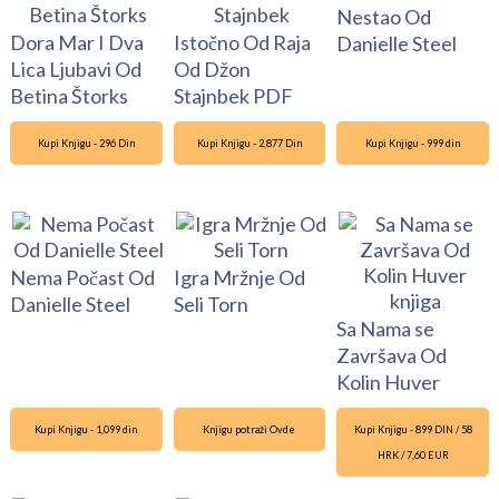
Nestao Od
Dora Mar I Dva
Istočno Od Raja
Danielle Steel
Lica Ljubavi Od
Od Džon
Betina Štorks
Stajnbek PDF
Kupi Knjigu - 296 Din
Kupi Knjigu - 2,877 Din
Kupi Knjigu - 999 din
Nema Počast Od
Igra Mržnje Od
Danielle Steel
Seli Torn
Sa Nama se
Završava Od
Kolin Huver
Kupi Knjigu - 1,099 din
Knjigu potraži Ovde
Kupi Knjigu - 899 DIN / 58
HRK / 7,60 EUR