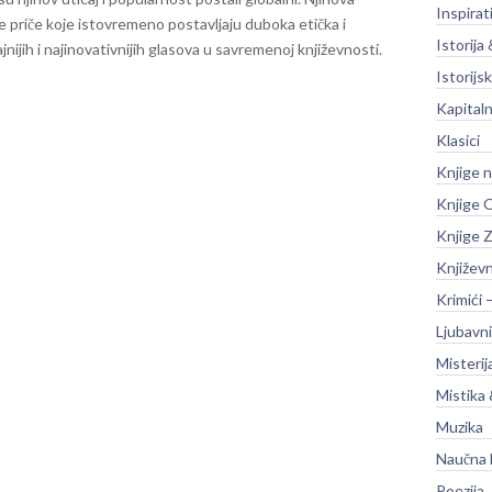
Inspirat
 priče koje istovremeno postavljaju duboka etička i
Istorija 
ajnijih i najinovativnijih glasova u savremenoj književnosti.
Istorijsk
Kapitaln
Klasici
Knjige 
Knjige O
Knjige Z
Književ
Krimići 
Ljubavni
Misterij
Mistika 
Muzika
Naučna 
Poezija