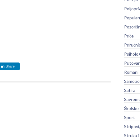
Poljopri
Popular
Pozoriš
Priče
Priručni
Psiholog
Putovan
Share
Romani
Samopo
Satira
Savreme
Školske
Sport
Stripovi
Struka i