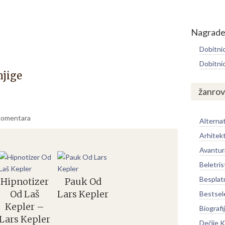
Nagrad
Dobitni
Dobitni
njige
žanrov
komentara
Alternat
Arhitek
Avantur
Beletris
Besplat
Hipnotizer
Pauk Od
Od Laš
Lars Kepler
Bestsel
Kepler –
Biografi
Lars Kepler
Dečije K