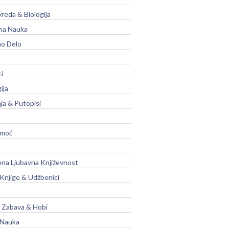
vreda & Biologija
na Nauka
no Delo
ci
ija
ja & Putopisi
moć
na Ljubavna Književnost
 Knjige & Udžbenici
, Zabava & Hobi
 Nauka