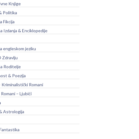
ivne Knjige
& Politika
a Fikcija
a Izdanja & Enciklopedije
na engleskom jeziku
 Zdravlju
a Roditelje
nost & Poezija
– Kriminalistički Romani
 Romani – Ljubići
a
& Astrologija
Fantastika