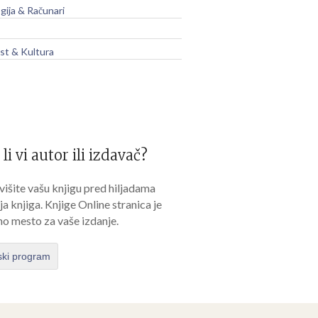
gija & Računari
t & Kultura
 li vi autor ili izdavač?
išite vašu knjigu pred hiljadama
lja knjiga. Knjige Online stranica je
no mesto za vaše izdanje.
ski program