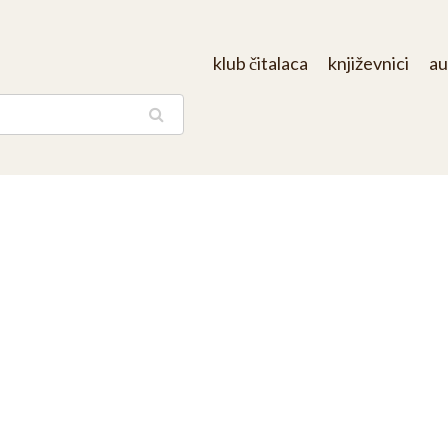
klub čitalaca
književnici
au
aga