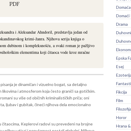
PDF
Domaća 
Domaći
Drama
eksandra i Aleksandar Ahndoril, predstavlja jedan od
Duhovni
 skandinavskog krimi-žanra. Njihova serija knjiga o
Duhovno
tnom dubinom i kompleksnošću, a svaki roman je pažljivo
Ekonomi
i psihološkim elementima koji čitaoca vode kroz mračne
Epska F
Esej
Ezoterij
Fantast
l pisanja je dinamičan i vizuelno bogat, sa detaljno
 likovima i atmosferom koja često graniči sa gotičkim.
Fikcija
romani su više od običnih kriminalističkih priča; oni
Film
a, ljubav i gubitak, čineći njihova dela emocionalno
Filozofij
Horor
čitaocima, Keplerovi radovi su prevedeni na brojne
Hrana &
me su njihov uticaj i popularnost postali globalni. Njihova