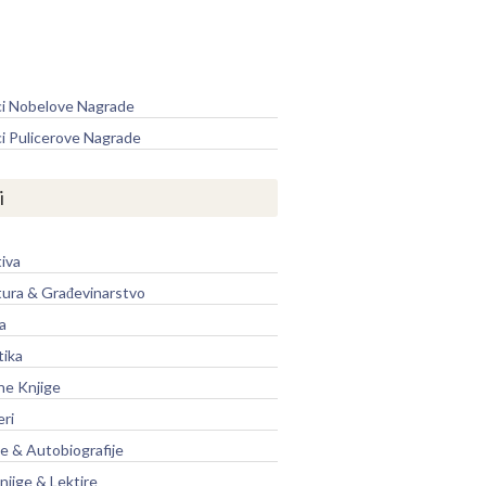
e
ci Nobelove Nagrade
ci Pulicerove Nagrade
i
iva
tura & Građevinarstvo
a
tika
ne Knjige
eri
je & Autobiografije
njige & Lektire