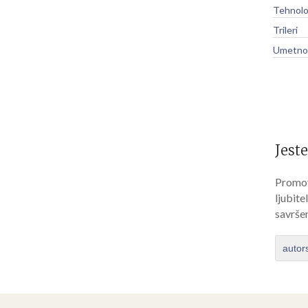
Tehnolo
Trileri
Umetnos
Jeste
Promov
ljubite
savrše
autor