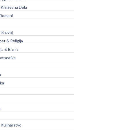
Književna Dela
 Romani
 Razvoj
st & Religija
ja & Biznis
antastika
a
ika
a
 Kulinarstvo