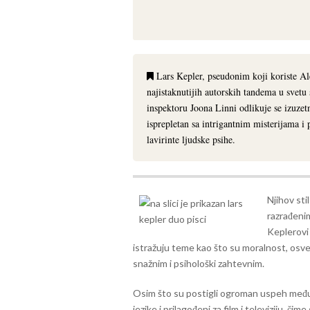
Lars Kepler, pseudonim koji koriste Al
najistaknutijih autorskih tandema u svetu
inspektoru Joona Linni odlikuje se izuze
isprepletan sa intrigantnim misterijama 
lavirinte ljudske psihe.
Njihov sti
razrađenim
Keplerovi 
istražuju teme kao što su moralnost, osvet
snažnim i psihološki zahtevnim.
Osim što su postigli ogroman uspeh među 
jezike i prilagođeni za film i televiziju, či